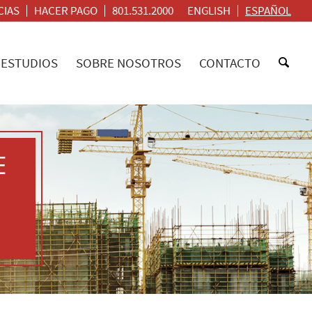
CIAS
HACER PAGO
801.531.2000
ENGLISH
ESPAÑOL
ESTUDIOS
SOBRE NOSOTROS
CONTACTO
E